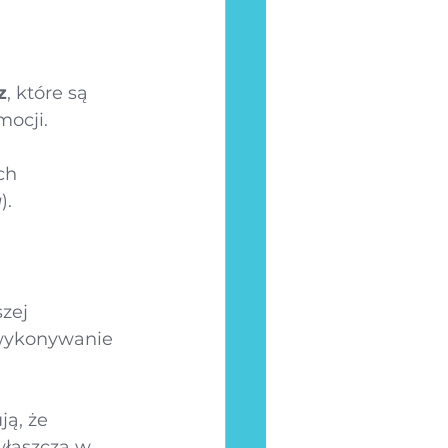
z
, które są 
ocji. 
ch 
g
).
zej 
 wykonywanie 
ą, że 
właszcza w 