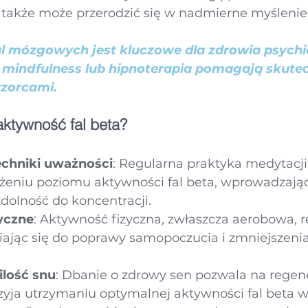
 także może przerodzić się w nadmierne myślenie i
 mózgowych jest kluczowe dla zdrowia psychi
k mindfulness lub hipnoterapia pomagają skutec
zorcami.
ktywność fal beta?
echniki uważności
: Regularna praktyka medytacj
eniu poziomu aktywności fal beta, wprowadzając 
zdolność do koncentracji.
yczne
: Aktywność fizyczna, zwłaszcza aerobowa, re
niając się do poprawy samopoczucia i zmniejszeni
ilość snu
: Dbanie o zdrowy sen pozwala na regen
zyja utrzymaniu optymalnej aktywności fal beta w