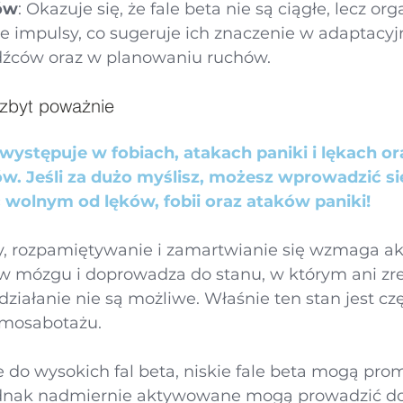
ów
: Okazuje się, że fale beta nie są ciągłe, lecz org
ne impulsy, co sugeruje ich znaczenie w adaptacy
źców oraz w planowaniu ruchów​.
 zbyt poważnie
a występuje w fobiach, atakach paniki i lękach o
ów. Jeśli za dużo myślisz, możesz wprowadzić s
 wolnym od lęków, fobii oraz ataków paniki!
y, rozpamiętywanie i zamartwianie się wzmaga a
 w mózgu i doprowadza do stanu, w którym ani zr
 działanie nie są możliwe. Właśnie ten stan jest cz
samosabotażu.
 do wysokich fal beta, niskie fale beta mogą pro
Jednak nadmiernie aktywowane mogą prowadzić do