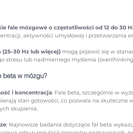
kie fale mózgowe o częstotliwości od 12 do 30 H
entracji, aktywności umysłowej i przetwarzania em
 (25–30 Hz lub więcej)
 mogą pojawić się w stana
go stresu lub nadmiernego myślenia (
overthinkin
e beta w mózgu?
ość i koncentracja
: Fale beta, szczególnie w wyżs
spierają stan gotowości, co pozwala na skuteczne
ch skupienia.
ze
: Najnowsze badania dotyczące fal beta wykazuj
czową rolę w regulacji procesów poznawczych, z