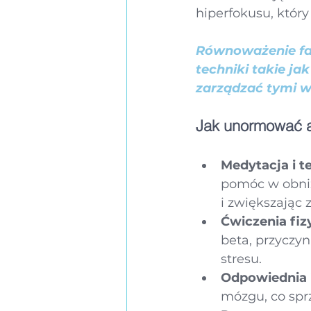
hiperfokusu, który
Równoważenie fal
techniki takie ja
zarządzać tymi w
Jak unormować a
Medytacja i t
pomóc w obniż
i zwiększając 
Ćwiczenia fiz
beta, przyczy
stresu.
Odpowiednia 
mózgu, co spr