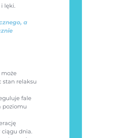
 lęki. 
cznego, a 
znie 
i może 
stan relaksu 
guluje fale 
a poziomu 
erację 
 ciągu dnia.