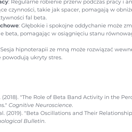
acy
: Regularne robienie przerw podczas pracy i 
ące czynności, takie jak spacer, pomagają w obniż
tywności fal beta.
echowe
: Głębokie i spokojne oddychanie może zmn
ale beta, pomagając w osiągnięciu stanu równowag
: Sesja hipnoterapii ze mną może rozwiązać wewn
re powodują ukryty stres.
. (2018). "The Role of Beta Band Activity in the Per
s." 
Cognitive Neuroscience
.
t al. (2019). "Beta Oscillations and Their Relationshi
ological Bulletin
.