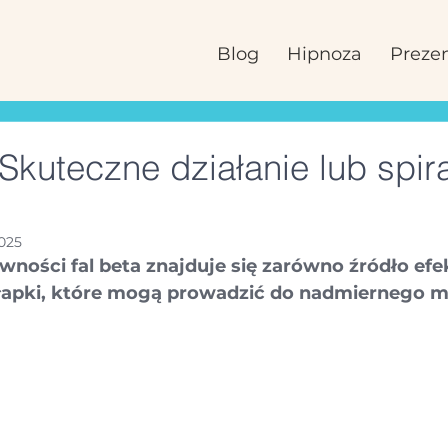
Blog
Hipnoza
Prezen
 Skuteczne działanie lub spir
2025
ności fal beta znajduje się zarówno źródło efe
ułapki, które mogą prowadzić do nadmiernego my