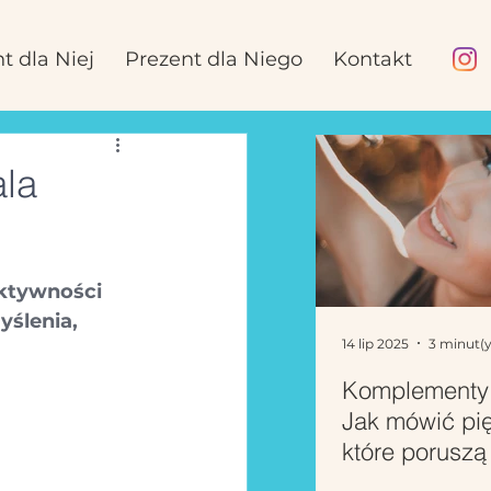
t dla Niej
Prezent dla Niego
Kontakt
ala
ktywności 
ślenia, 
14 lip 2025
3 minut(y
Komplementy 
Jak mówić pi
które poruszą