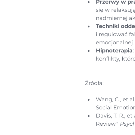
Przerwy w pr
się w relaksuj
nadmiernej ak
Techniki odd
i regulować f
emocjonalnej.
Hipnoterapia
konflikty, któ
Źródła:
Wang, C., et al
Social Emotion
Davis, T. R., e
Review." 
Psych