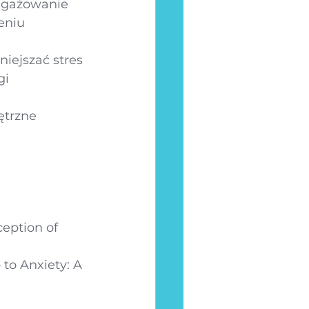
angażowanie 
eniu 
iejszać stres 
i 
ętrzne 
ception of 
p to Anxiety: A 