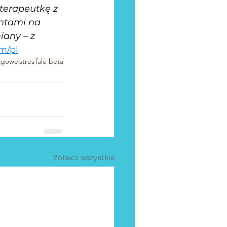
terapeutkę z 
ntami na 
any – z 
m/pl
zgowe
stres
fale beta
Zobacz wszystkie