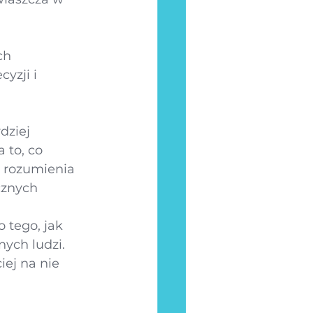
ch 
yzji i 
dziej 
 to, co 
 rozumienia 
ecznych
 tego, jak 
ych ludzi. 
ej na nie 