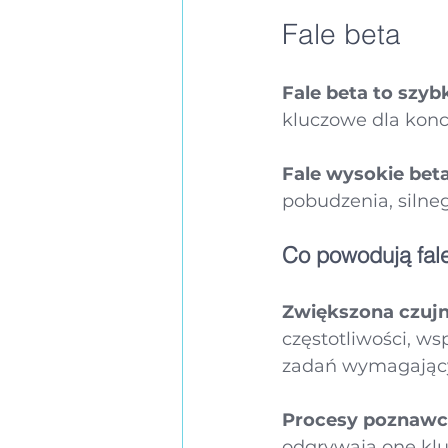
Fale beta
Fale beta to szyb
kluczowe dla konc
Fale wysokie beta
pobudzenia, silne
Co powodują fal
Zwiększona czujn
częstotliwości, w
zadań wymagający
Procesy poznawc
odgrywają one klu