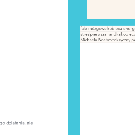
fale mózgowe
kobieca energ
stres
pierwsza randka
kobiec
Michaela Boehm
toksyczny p
 działania, ale 