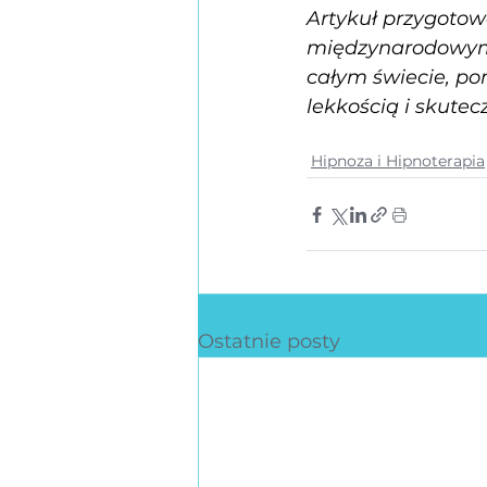
Artykuł przygotow
międzynarodowym 
całym świecie, po
lekkością i skutec
Hipnoza i Hipnoterapia
Ostatnie posty