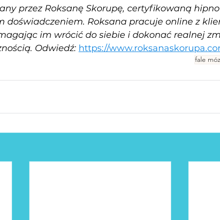
any przez Roksanę Skorupę, certyfikowaną hipno
doświadczeniem. Roksana pracuje online z klie
magając im wrócić do siebie i dokonać realnej zmi
znością. Odwiedź: 
https://www.roksanaskorupa.co
fale mó