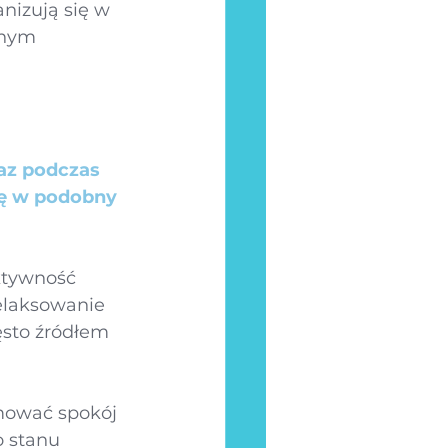
anizują się w 
jnym 
raz podczas 
ię w podobny 
ktywność 
elaksowanie 
ęsto źródłem 
mować spokój 
 stanu 