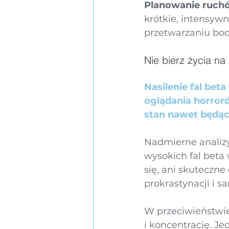
Planowanie ruch
krótkie, intensyw
przetwarzaniu bod
Nie bierz życia na
Nasilenie fal bet
oglądania horror
stan nawet będąc
Nadmierne analiz
wysokich fal beta
się, ani skuteczne
prokrastynacji i 
W przeciwieństwie
i koncentrację. 