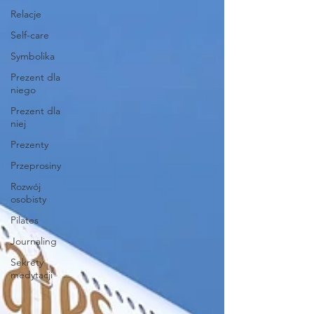
Relacje
Self-care
Symbolika
Prezent dla
niego
Prezent dla
niej
Prezenty
Przeprosiny
Rozwój
osobisty
Pilates
Journaling
Sekrety
medytacji