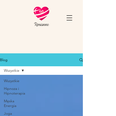
Roxanne
Blog
Wszystkie
Wszystkie
Hipnoza i
Hipnoterapia
Męska
Energia
Joga