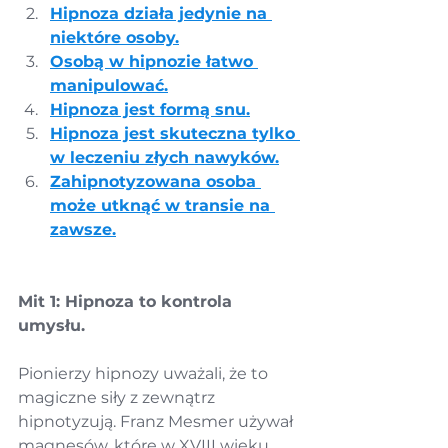
Hipnoza działa jedynie na 
niektóre osoby.
Osobą w hipnozie łatwo 
manipulować.
Hipnoza jest formą snu.
Hipnoza jest skuteczna tylko 
w leczeniu złych nawyków.
Zahipnotyzowana osoba 
może utknąć w transie na 
zawsze.
Mit 1: Hipnoza to kontrola 
umysłu.
Pionierzy hipnozy uważali, że to 
magiczne siły z zewnątrz 
hipnotyzują. Franz Mesmer używał 
magnesów, które w XVIII wieku 