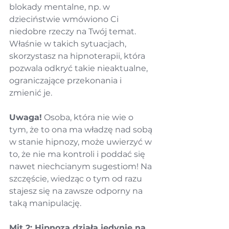
blokady mentalne, np. w 
dzieciństwie wmówiono Ci 
niedobre rzeczy na Twój temat. 
Właśnie w takich sytuacjach, 
skorzystasz na hipnoterapii, która 
pozwala odkryć takie nieaktualne, 
ograniczające przekonania i 
zmienić je.
Uwaga!
 Osoba, która nie wie o 
tym, że to ona ma władzę nad sobą 
w stanie hipnozy, może uwierzyć w 
to, że nie ma kontroli i poddać się 
nawet niechcianym sugestiom! Na 
szczęście, wiedząc o tym od razu 
stajesz się na zawsze odporny na 
taką manipulację.
Mit 2: Hipnoza działa jedynie na 